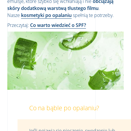
emulsje, które szybko się wchłaniają i nie
obciążają
skóry dodatkową warstwą tłustego filmu
.
Nasze
kosmetyki po opalaniu
spełnią te potrzeby.
Przeczytaj:
Co warto wiedzieć o SPF?
Co na bąble po opalaniu?
Jeśli pojawia się pieczenie, swędzenie lub