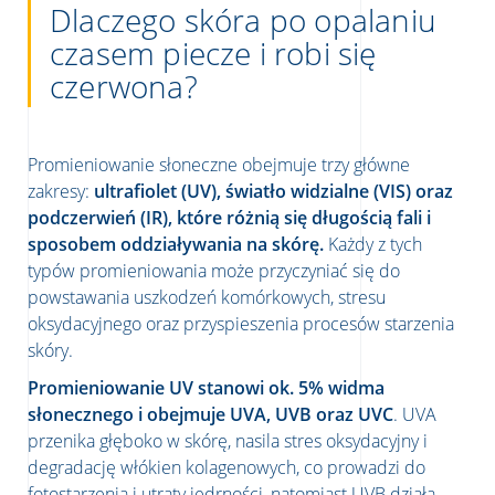
Dlaczego skóra po opalaniu
czasem piecze i robi się
czerwona?
Promieniowanie słoneczne obejmuje trzy główne
zakresy:
ultrafiolet (UV), światło widzialne (VIS) oraz
podczerwień (IR), które różnią się długością fali i
sposobem oddziaływania na skórę.
Każdy z tych
typów promieniowania może przyczyniać się do
powstawania uszkodzeń komórkowych, stresu
oksydacyjnego oraz przyspieszenia procesów starzenia
skóry.
Promieniowanie UV stanowi ok. 5% widma
słonecznego i obejmuje UVA, UVB oraz UVC
. UVA
przenika głęboko w skórę, nasila stres oksydacyjny i
degradację włókien kolagenowych, co prowadzi do
fotostarzenia i utraty jędrności, natomiast UVB działa