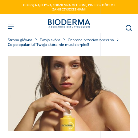
Skip
ODKRYJ NAJLEPSZĄ CODZIENNA OCHRONĘ PRZED SŁOŃCEM I
to
ZANIECZYSZCZENIAMI
main
content
Strona główna
Twoja skóra
Ochrona przeciwsłoneczna
Co po opalaniu? Twoja skóra nie musi cierpieć!
ry