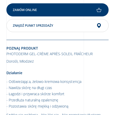
ZAMÓW ONLINE
ZNAJDŹ PUNKT SPRZEDAŻY
POZNAJ PRODUKT
PHOTODERM GEL-CRÈME APRÈS-SOLEIL FRAÎCHEUR
Dorośli, Młodzież
Działanie
Odświeżająca, żelowo-kremowa konsystencja
Nawilża skórę na długi czas
Łagodzi i przywraca skórze komfort
Przedłuża naturalną opaleniznę
Pozostawia skórę miękką i odżywioną
Szybko się wchłania - Nie klei się - Nie pozostawia tłustego