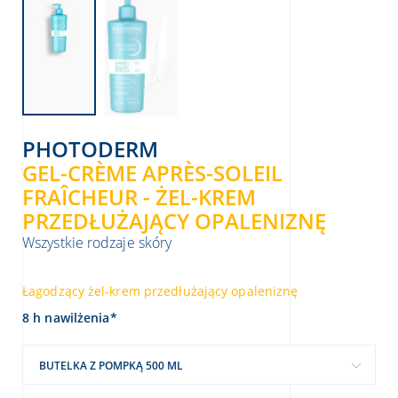
PHOTODERM
GEL-CRÈME APRÈS-SOLEIL
FRAÎCHEUR - ŻEL-KREM
PRZEDŁUŻAJĄCY OPALENIZNĘ
Wszystkie rodzaje skóry
Łagodzący żel-krem przedłużający opaleniznę
8 h nawilżenia*
BUTELKA Z POMPKĄ 500 ML