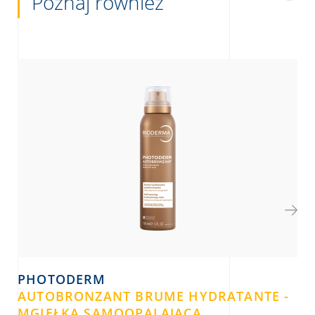
Poznaj również
PHOTODERM
P
AUTOBRONZANT BRUME HYDRATANTE -
BR
MGIEŁKA SAMOOPALAJĄCA