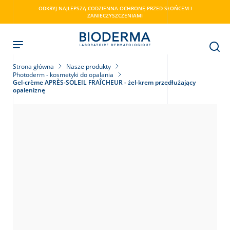
Skip
ODKRYJ NAJLEPSZĄ CODZIENNA OCHRONĘ PRZED SŁOŃCEM I
to
ZANIECZYSZCZENIAMI
main
content
Strona główna
Nasze produkty
Photoderm - kosmetyki do opalania
Gel-crème APRÈS-SOLEIL FRAÎCHEUR - żel-krem przedłużający
opaleniznę
ry