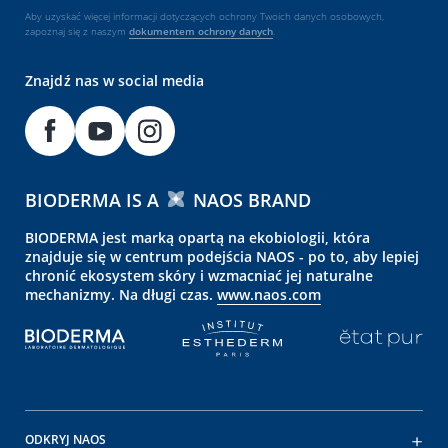
Aby uzyskać więcej informacji dotyczących ochrony Twoich danych osobowych,
zapoznaj się z naszym
dokumentem
ochrony danych
.
Znajdź nas w social media
BIODERMA IS A
NAOS BRAND
BIODERMA jest marką opartą na ekobiologii, która
znajduje się w centrum podejścia NAOS - po to, aby lepiej
chronić ekosystem skóry i wzmacniać jej naturalne
mechanizmy. Na długi czas.
www.naos.com
ODKRYJ NAOS