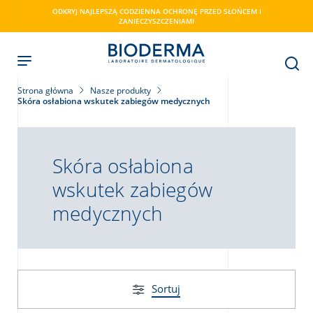
Skip
ODKRYJ NAJLEPSZĄ CODZIENNA OCHRONĘ PRZED SŁOŃCEM I
to
ZANIECZYSZCZENIAMI
main
content
Strona główna
Nasze produkty
Skóra osłabiona wskutek zabiegów medycznych
ry
Skóra osłabiona
wskutek zabiegów
medycznych
Sortuj