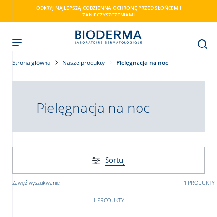
Skip
ODKRYJ NAJLEPSZĄ CODZIENNA OCHRONĘ PRZED SŁOŃCEM I
to
ZANIECZYSZCZENIAMI
main
content
Strona główna
Nasze produkty
Pielęgnacja na noc
ry
Pielęgnacja na noc
Sortuj
Zawęź wyszukiwanie
1 PRODUKTY
1 PRODUKTY