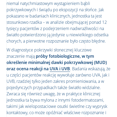
niemal natychmiastowym wystąpieniem bąbli
pokrzywkowych i świądu po ekspozycji na słońce. Jak
pokazano w badaniach klinicznych, jednostka ta jest
stosunkowo rzadka – w analizie obejmującej ponad 12
tysięcy pacjentów z podejrzeniem nadwrażliwości na
światło potwierdzono ją jedynie u niewielkiego odsetka
chorych, a pierwotne rozpoznanie było często błędne.
W diagnostyce pokrzywki słonecznej kluczowe
znaczenie mają
próby fotobiologiczne, w tym
określenie minimalnej dawki pokrzywkowej (MUD)
oraz ocena reakcji na
UVA i UVB
. Badania wskazują, że
u części pacjentów reakcję wywołuje zarówno UVA, jak i
UVB, rzadziej tylko jeden zakres promieniowania, a w
pojedynczych przypadkach także światło widzialne.
Zwraca się również uwagę, że w praktyce klinicznej
jednostka ta bywa mylona z innymi fotodermatozami,
takimi jak wielopostaciowe osutki świetlne czy wyprysk
kontaktowy, co może opóźniać właściwe rozpoznanie i