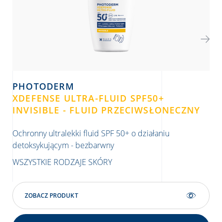
PHOTODERM
P
XDEFENSE ULTRA-FLUID SPF50+
AQ
INVISIBLE - FLUID PRZECIWSŁONECZNY
Ult
Ochronny ultralekki fluid SPF 50+ o działaniu
detoksykującym - bezbarwny
WS
WSZYSTKIE RODZAJE SKÓRY
ZOBACZ PRODUKT