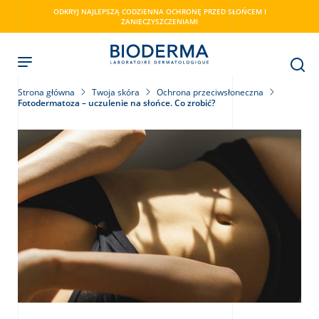
Skip
ODKRYJ NAJLEPSZĄ CODZIENNA OCHRONĘ PRZED SŁOŃCEM I
to
ZANIECZYSZCZENIAMI
main
content
Strona główna
Twoja skóra
Ochrona przeciwsłoneczna
Fotodermatoza – uczulenie na słońce. Co zrobić?
ry