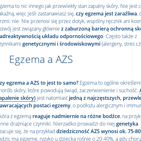
gzema to nic innego jak przewlekły stan zapalny skóry. Nie jest
akaźną, więc jeśli zastanawiasz się,
czy egzema jest zaraźliwa
,
rzmi: nie. Nie przenosi się przez dotyk, wspólny ręcznik ani kosm
ozwój jest związany głównie
z zaburzoną barierą ochronną sk
adreaktywnością układu odpornościowego
. Często także z
zynnikami
genetycznymi i środowiskowymi
(alergeny, stres c
Egzema a AZS
zy egzema a AZS to jest to samo?
Egzema to ogólne określeni
horób skóry, które powodują świąd, zaczerwienienie i suchość.
apalenie skóry)
jest natomiast
jedną z najczęstszych, przewle
awracających postaci egzemy
, o podłożu alergicznym i immu
kóra z egzemą
reaguje nadmiernie na różne bodźce
, na przy
 inne drażniące czynniki. Nierzadko prowadzi do niej
genetyka
.
zacuje się, że na przykład
dziedziczność AZS wynosi ok. 75-8
odzic ma egzemę, ryzyko u dziecka rośnie o 20-40%, a gdy choru