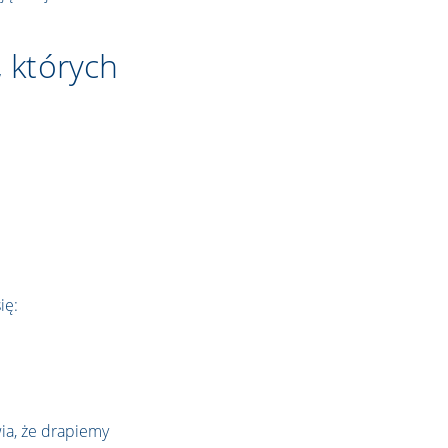
 których
ię:
wia, że drapiemy