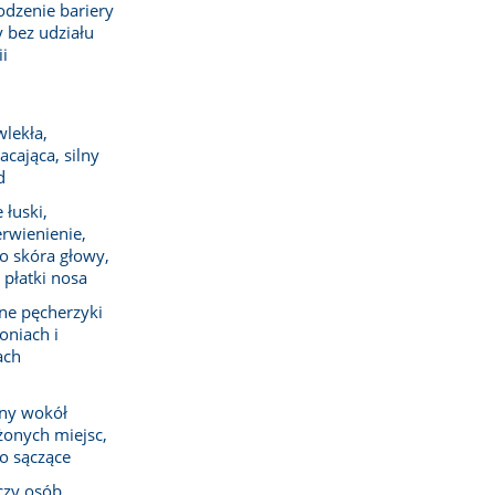
dzenie bariery 
 bez udziału 
ii
lekła, 
cająca, silny 
d
 łuski, 
rwienienie, 
o skóra głowy, 
 płatki nosa
ne pęcherzyki 
oniach i 
ach
ny wokół 
onych miejsc, 
to sączące
czy osób 