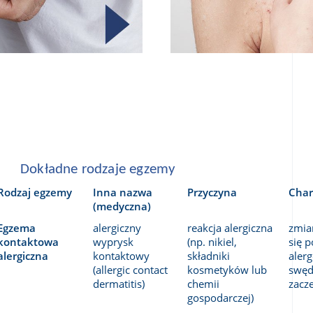
Dokładne rodzaje egzemy
Rodzaj egzemy
Inna nazwa 
Przyczyna
Char
(medyczna)
Egzema 
alergiczny 
reakcja alergiczna 
zmia
kontaktowa 
wyprysk 
(np. nikiel, 
się p
alergiczna
kontaktowy 
składniki 
alerg
(allergic contact 
kosmetyków lub 
swędz
dermatitis)
chemii 
zacz
gospodarczej)