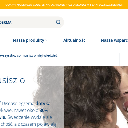
ODKRYJ NAJLEPSZĄ CODZIENNA OCHRONĘ PRZED SŁOŃCEM I ZANIECZYSZCZENIAMI
Nasze produkty
Aktualności
Nasze wsparc
wszystko, co musisz o niej wiedzieć
sisz o
of Disease egzema
dotyka
iekawe, nawet około
80%
ie.
Swędzenie wydaje się
chość, a z czasem pojawiają