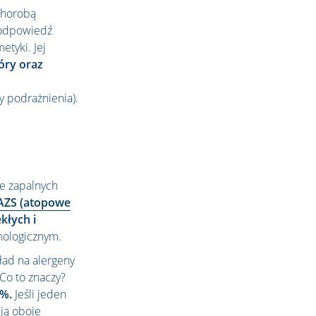
 chorobą
 odpowiedź
etyki. Jej
óry oraz
zy podrażnienia).
e zapalnych
AZS (atopowe
kłych i
nologicznym.
kład na alergeny
 Co to znaczy?
0%.
Jeśli jeden
ją oboje