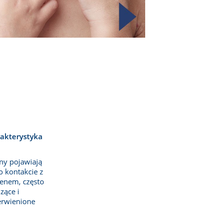
akterystyka
ny pojawiają 
o kontakcie z 
enem, często 
ące i 
erwienione