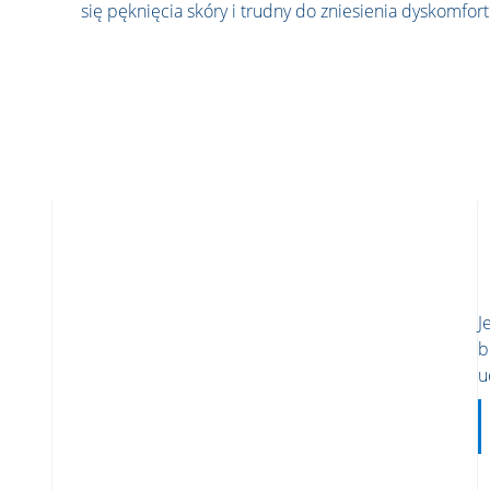
się pęknięcia skóry i trudny do zniesienia dyskomfort
J
b
u