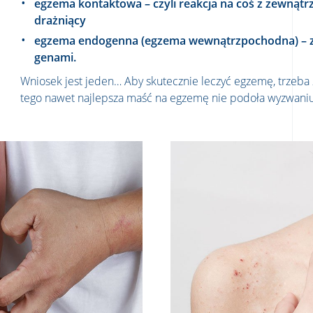
egzema kontaktowa – czyli reakcja na coś z zewnątrz
drażniący
egzema endogenna (egzema wewnątrzpochodna) – z
genami.
Wniosek jest jeden… Aby skutecznie leczyć egzemę, trzeba z
tego nawet najlepsza maść na egzemę nie podoła wyzwaniu