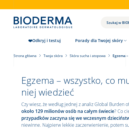
Skip
to
main
content
WYNIKI
WYSZUKIWANIA
❤️Odkryj i testuj
Porady dla Twojej skóry
Strona główna
Twoja skóra
Skóra sucha i atopowa
Egzema – 
Egzema – wszystko, co mu
niej wiedzieć
Czy wiesz, że według jednej z analiz Global Burden 
około 129 milionów osób na całym świecie
? Co c
przypadków zaczyna się we wczesnym dzieciństw
niewinne. Najpierw lekkie zaczerwienienie, potem su