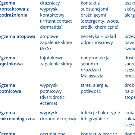
Egzema 
drażniący 
kontakt z 
uszko
kontaktowa z 
wyprysk 
substancjami 
skóry
podrażnienia
kontaktowy 
drażniącymi 
alerg
(irritant contact 
(detergenty, woda, 
dermatitis)
środki chemiczne)
Egzema atopowa
atopowe 
genetyka + układ 
przew
zapalenie skóry 
odpornościowy
nawra
(AZS)
świą
Egzema 
łojotokowe 
nadprodukcja 
tłuste
łojotokowa
zapalenie skóry
sebum + 
zacze
drożdżaki 
częst
Malassezia
brwi,
Egzema 
wyprysk 
stres, alergie, 
drob
potnicowa
potnicowy 
potliwość
na dł
(dyshidrotic 
stop
eczema)
Egzema 
wyprysk 
infekcje bakteryjne 
zmia
mikrobiologiczna
drobnoustrojowy
lub grzybicze
zakaż
częs
Egzema 
occupational 
kontakt w pracy z 
doty