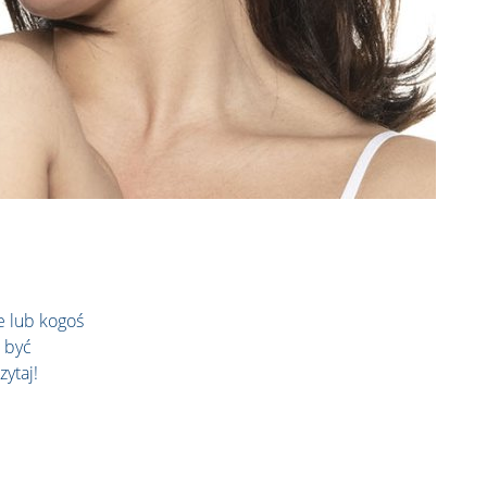
e lub kogoś
 być
zytaj!