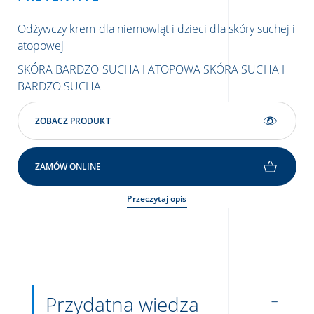
Odżywczy krem ​​dla niemowląt i dzieci dla skóry suchej i
Łag
atopowej
skó
SKÓRA BARDZO SUCHA I ATOPOWA
SKÓRA SUCHA I
SK
BARDZO SUCHA
BA
ZOBACZ PRODUKT
ZAMÓW ONLINE
Przeczytaj opis
Przydatna wiedza