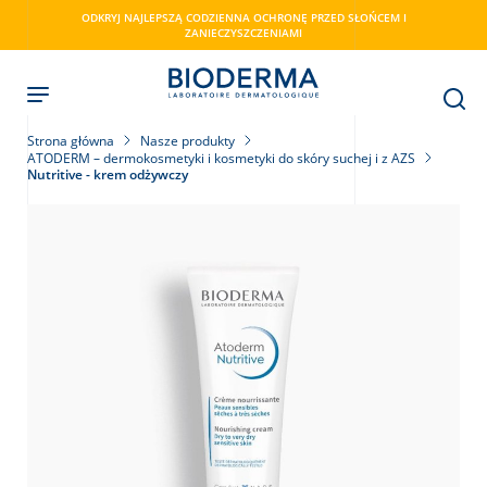
Skip
ODKRYJ NAJLEPSZĄ CODZIENNA OCHRONĘ PRZED SŁOŃCEM I
to
ZANIECZYSZCZENIAMI
main
content
Strona główna
Nasze produkty
ATODERM – dermokosmetyki i kosmetyki do skóry suchej i z AZS
Nutritive - krem odżywczy
ry