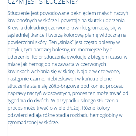
CZYM JEST STŁUCZENIE?
Stłuczenie jest powodowane pęknięciem małych naczyń
krwionośnych w skórze i powstaje na skutek uderzenia.
Krew, a dokładniej czerwone krwinki, gromadzą się w
sąsiedniej tkance i tworzą kolorową plamę widoczną na
powierzchni skóry. Ten „siniak” jest często bolesny w
dotyku, tym bardziej bolesny, im mocniejsze było
uderzenie. Kolor stłuczenia ewoluuje z biegiem czasu, w
miarę jak hemoglobina zawarta w czerwonych
krwinkach wchłania się w skórę. Najpierw czerwone,
następnie czarne, niebieskawe i w końcu zielone,
stłuczenie staje się żółto-brązowe pod koniec procesu
naprawy naczyń włosowatych, proces ten może trwać od
tygodnia do dwóch. W przypadku silnego stłuczenia
proces może trwać o wiele dłużej. Różne kolory
odzwierciedlają różne stadia rozkładu hemoglobiny w
zgromadzonej w skórze.