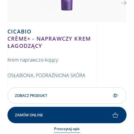
CICABIO
C
CRÈME+ - NAPRAWCZY KREM
AR
ŁAGODZĄCY
Kre
Krem naprawczo-kojący
stł
OS
OSŁABIONA, PODRAŻNIONA SKÓRA
ZOBACZ PRODUKT
ZAMÓW ONLINE
Przeczytaj opis