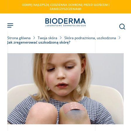
Skip
ODKRYJ NAJLEPSZĄ CODZIENNA OCHRONĘ PRZED SŁOŃCEM I
to
ZANIECZYSZCZENIAMI
main
content
Strona główna
Twoja skóra
Skóra podrażniona, uszkodzona
Jak zregenerować uszkodzoną skórę?
ry