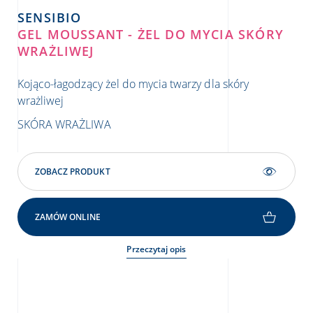
SENSIBIO
S
GEL MOUSSANT - ŻEL DO MYCIA SKÓRY
DS
WRAŻLIWEJ
Kre
Kojąco-łagodzący żel do mycia twarzy dla skóry
wra
wrażliwej
SK
SKÓRA WRAŻLIWA
ŁU
ZOBACZ PRODUKT
ZAMÓW ONLINE
Przeczytaj opis