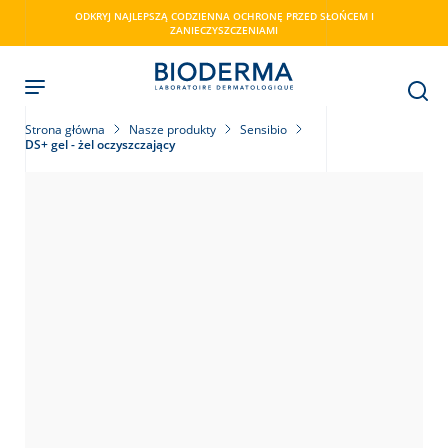
Skip
ODKRYJ NAJLEPSZĄ CODZIENNA OCHRONĘ PRZED SŁOŃCEM I
to
ZANIECZYSZCZENIAMI
main
content
Strona główna
Nasze produkty
Sensibio
DS+ gel - żel oczyszczający
ry