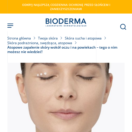
Skip
ODKRYJ NAJLEPSZĄ CODZIENNA OCHRONĘ PRZED SŁOŃCEM I
to
ZANIECZYSZCZENIAMI
main
content
Strona główna
Twoja skóra
Skóra sucha i atopowa
Skóra podrażniona, swędząca, atopowa
Atopowe zapalenie skóry wokół oczu i na powiekach – tego o nim
możesz nie wiedzieć!
ry