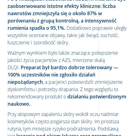
zaobserwowano istotne efekty kliniczne: liczba
nawrotów zmniejszyła się o około 87% w
porównaniu z grupą kontrolną, a intensywność
rumienia spadła o 95,1%.
Dodatkowo poprawie uległy
wszystkie oceniane objawy, takie jak świąd, suchość,
łuszczenie i szorstkość skóry.
Ważnym wynikiem było także znaczące polepszenie
jakości życia pacjentów z AZS, mierzone skalą
DLQI.
Preparat był bardzo dobrze tolerowany —
100% uczestników nie zgłosiło działań
niepożądanych
, a pacjenci potwierdzili zmniejszenie
dyskomfortu i potrzeby drapania. Z tego względu to
rekomendowany produkt o
działaniu potwierdzonym
naukowo.
Przy atopowym zapaleniu skóry wokół oczu nadmiar
kosmetyków często pogarsza stan skóry. Im prostsza
rutyna, tym mniejsze ryzyko podrażnienia. Podstawą
jest
leczenie pod okiem lekarza oraz przemyślana