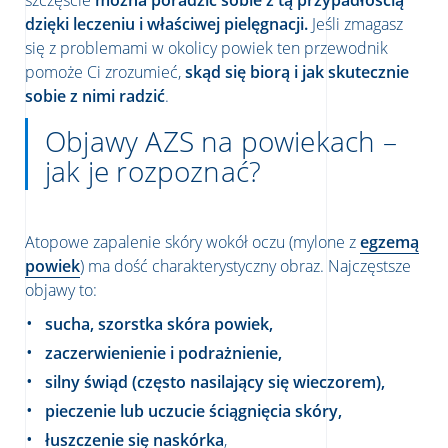
szczęście
można poradzić sobie z tą przypadłością
dzięki leczeniu i właściwej pielęgnacji.
Jeśli zmagasz
się z problemami w okolicy powiek ten przewodnik
pomoże Ci zrozumieć,
skąd się biorą i jak skutecznie
sobie z nimi radzić
.
Objawy AZS na powiekach –
jak je rozpoznać?
Atopowe zapalenie skóry wokół oczu (mylone z
egzemą
powiek
) ma dość charakterystyczny obraz. Najczęstsze
objawy to:
sucha, szorstka skóra powiek,
zaczerwienienie i podrażnienie,
silny świąd (często nasilający się wieczorem),
pieczenie lub uczucie ściągnięcia skóry,
łuszczenie się naskórka
,