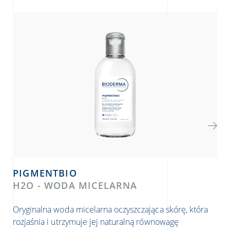
PIGMENTBIO
P
H2O - WODA MICELARNA
C-
RO
Oryginalna woda micelarna oczyszczająca skórę, która
rozjaśnia i utrzymuje jej naturalną równowagę
Kon