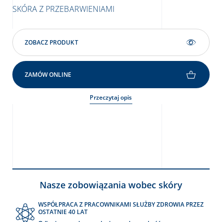
z p
SKÓRA Z PRZEBARWIENIAMI
SK
ZA
ZOBACZ PRODUKT
ZAMÓW ONLINE
Przeczytaj opis
Nasze zobowiązania wobec skóry
WSPÓŁPRACA Z PRACOWNIKAMI SŁUŻBY ZDROWIA PRZEZ
OSTATNIE 40 LAT