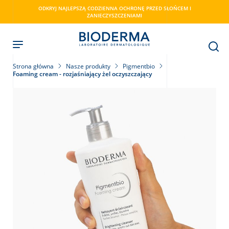
Skip
ODKRYJ NAJLEPSZĄ CODZIENNA OCHRONĘ PRZED SŁOŃCEM I
to
ZANIECZYSZCZENIAMI
main
content
Strona główna
Nasze produkty
Pigmentbio
Foaming cream - rozjaśniający żel oczyszczający
ry