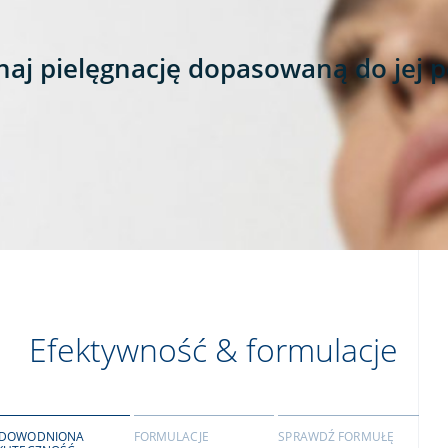
naj pielęgnację dopasowaną do jej 
Efektywność & formulacje
DOWODNIONA
FORMULACJE
SPRAWDŹ FORMUŁĘ