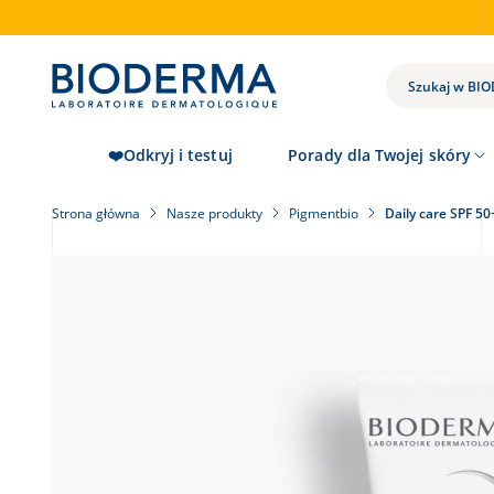
Skip
to
main
content
WYNIKI
WYSZUKIWANIA
❤️Odkryj i testuj
Porady dla Twojej skóry
Strona główna
Nasze produkty
Pigmentbio
Daily care SPF 50