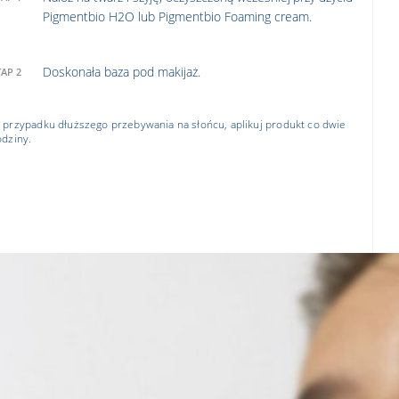
Pigmentbio H2O lub Pigmentbio Foaming cream.
Doskonała baza pod makijaż.
TAP 2
 przypadku dłuższego przebywania na słońcu, aplikuj produkt co dwie
odziny.