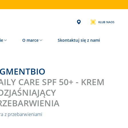
KLUB NAOS
ie
O marce
Skontaktuj się z nami
PIGMENTBIO
AILY CARE SPF 50+ - KREM
OZJAŚNIAJĄCY
RZEBARWIENIA
ra z przebarwieniami