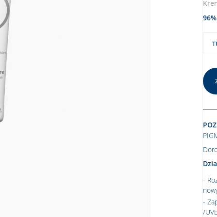
Krem
96% 
T
POZ
PIG
Doro
Dzia
Roz
now
Za
/UVB