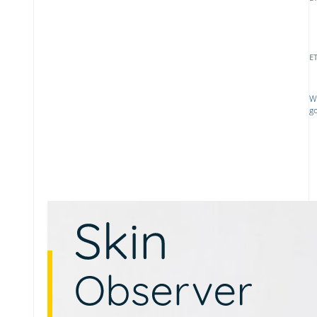
E
W
g