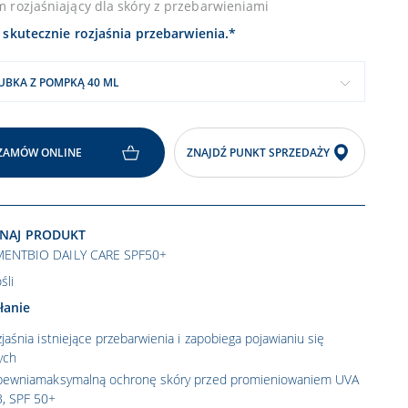
 rozjaśniający dla skóry z przebarwieniami
skutecznie rozjaśnia przebarwienia.*
UBKA Z POMPKĄ 40 ML
ZAMÓW ONLINE
ZNAJDŹ PUNKT SPRZEDAŻY
NAJ PRODUKT
MENTBIO DAILY CARE SPF50+
śli
łanie
jaśnia istniejące przebarwienia i zapobiega pojawianiu się
ych
pewniamaksymalną ochronę skóry przed promieniowaniem UVA
, SPF 50+