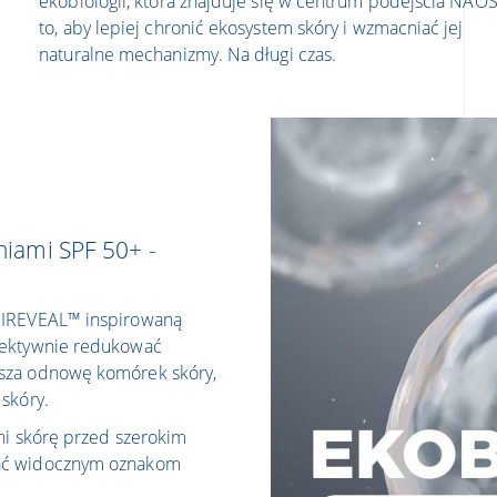
ekobiologii, która znajduje się w centrum podejścia NAOS
to, aby lepiej chronić ekosystem skóry i wzmacniać jej
naturalne mechanizmy. Na długi czas.
niami SPF 50+ -
UMIREVEAL™ inspirowaną
fektywnie redukować
esza odnowę komórek skóry,
skóry.
oni skórę przed szerokim
łać widocznym oznakom