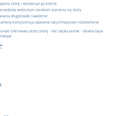
jaśnia skórę i wyrównuje jej koloryt
eciwdziała widocznym oznakom starzenia się skóry
ewnia długotrwałe nawilżenie
samitna konsystencja zapewnia natychmiastowe rozświetlenie
onale tolerowany przez skórę - Nie zatyka porów - Idealna baza
makijaż
ło
?