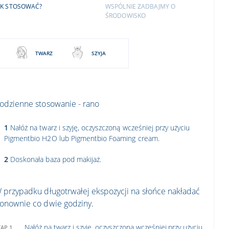
AK STOSOWAĆ?
WSPÓLNIE ZADBAJMY O
ŚRODOWISKO
TWARZ
SZYJA
odzienne stosowanie - rano
1
Nałóż na twarz i szyję, oczyszczoną wcześniej przy użyciu
Pigmentbio H2O lub Pigmentbio Foaming cream.
2
Doskonała baza pod makijaż.
 przypadku długotrwałej ekspozycji na słońce nakładać
onownie co dwie godziny.
Nałóż na twarz i szyję, oczyszczoną wcześniej przy użyciu
TAP 1