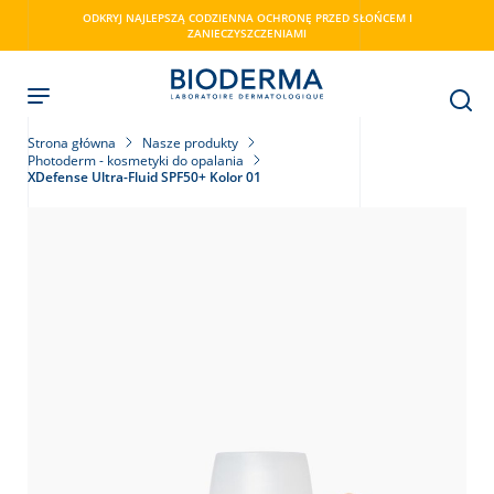
Skip
ODKRYJ NAJLEPSZĄ CODZIENNA OCHRONĘ PRZED SŁOŃCEM I
to
ZANIECZYSZCZENIAMI
main
content
Strona główna
Nasze produkty
Photoderm - kosmetyki do opalania
XDefense Ultra-Fluid SPF50+ Kolor 01
ry