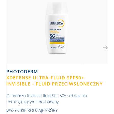
PHOTODERM
P
XDEFENSE ULTRA-FLUID SPF50+
XD
INVISIBLE - FLUID PRZECIWSŁONECZNY
02
Ochronny ultralekki fluid SPF 50+ o działaniu
Och
detoksykującym - bezbarwny
det
WSZYSTKIE RODZAJE SKÓRY
WS