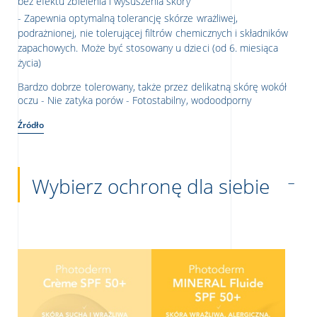
bez efektu zbielenia i wysuszenia skóry
Zapewnia optymalną tolerancję skórze wrażliwej,
podrażnionej, nie tolerującej filtrów chemicznych i składników
zapachowych. Może być stosowany u dzieci (od 6. miesiąca
życia)
Bardzo dobrze tolerowany, także przez delikatną skórę wokół
oczu - Nie zatyka porów - Fotostabilny, wodoodporny
Źródło
Wybierz ochronę dla siebie