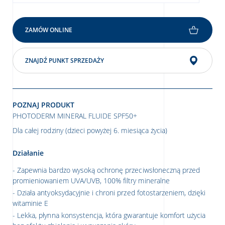
ZAMÓW ONLINE
ZNAJDŹ PUNKT SPRZEDAŻY
POZNAJ PRODUKT
PHOTODERM MINERAL FLUIDE SPF50+
Dla całej rodziny (dzieci powyżej 6. miesiąca życia)
Działanie
Zapewnia bardzo wysoką ochronę przeciwsłoneczną przed
promieniowaniem UVA/UVB, 100% filtry mineralne
Działa antyoksydacyjnie i chroni przed fotostarzeniem, dzięki
witaminie E
Lekka, płynna konsystencja, która gwarantuje komfort użycia