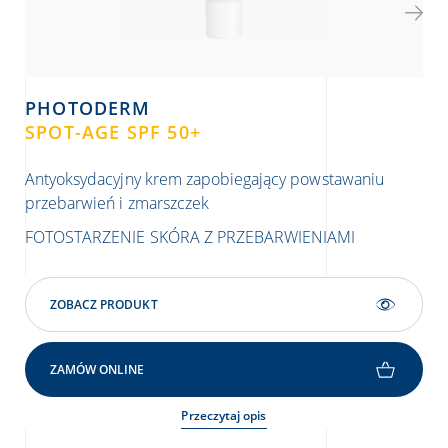
PHOTODERM
P
SPOT-AGE SPF 50+
CR
Antyoksydacyjny krem zapobiegający powstawaniu
Kre
przebarwień i zmarszczek
SK
FOTOSTARZENIE
SKÓRA Z PRZEBARWIENIAMI
ZOBACZ PRODUKT
ZAMÓW ONLINE
Przeczytaj opis