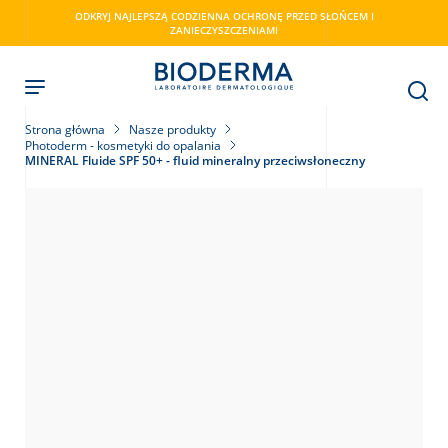
Skip
ODKRYJ NAJLEPSZĄ CODZIENNA OCHRONĘ PRZED SŁOŃCEM I
to
ZANIECZYSZCZENIAMI
main
content
Strona główna
Nasze produkty
Photoderm - kosmetyki do opalania
MINERAL Fluide SPF 50+ - fluid mineralny przeciwsłoneczny
ry