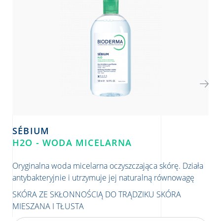
SÉBIUM
S
H2O - WODA MICELARNA
GE
Oryginalna woda micelarna oczyszczająca skórę. Działa
Ant
antybakteryjnie i utrzymuje jej naturalną równowagę
SK
SKÓRA ZE SKŁONNOŚCIĄ DO TRĄDZIKU
SKÓRA
MIESZANA I TŁUSTA