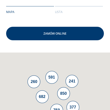
MAPA
LISTA
ZAMÓW ONLINE
591
241
260
850
682
377