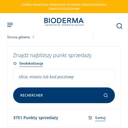
Skip
ODKRYJ NAJLEPSZĄ CODZIENNA OCHRONĘ PRZED SŁOŃCEM I
to
ZANIECZYSZCZENIAMI
main
content
Strona główna
Znajdź najbliższy punkt sprzedaży
ry
Geolokalizacja
RECHERCHER
3751 Punkty sprzedaży
Sortuj