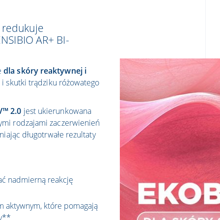
 redukuje
ENSIBIO AR+ BI-
e
dla skóry reaktywnej i
i skutki trądziku różowatego
™ 2.0
jest ukierunkowana
ymi rodzajami zaczerwienień
niając długotrwałe rezultaty
ać nadmierną reakcję
m aktywnym, które pomagają
y**