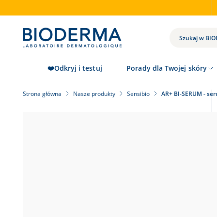
Skip
to
main
content
WYNIKI
WYSZUKIWANIA
❤️Odkryj i testuj
Porady dla Twojej skóry
Strona główna
Nasze produkty
Sensibio
AR+ BI-SERUM - ser