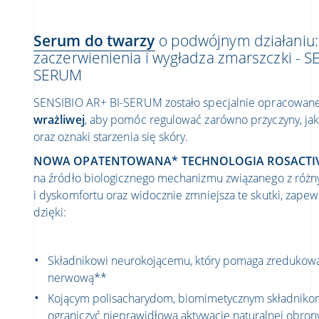
Serum do twarzy
o podwójnym działaniu:
zaczerwienienia i wygładza zmarszczki - S
SERUM
SENSIBIO AR+ BI-SERUM zostało specjalnie opracowan
wrażliwej
, aby pomóc regulować zarówno przyczyny, jak 
oraz oznaki starzenia się skóry.
NOWA OPATENTOWANA* TECHNOLOGIA ROSACTIV
na źródło biologicznego mechanizmu związanego z różn
i dyskomfortu oraz widocznie zmniejsza te skutki, zapew
dzięki:
Składnikowi neurokojącemu, który pomaga zredukow
nerwową**
Kojącym polisacharydom, biomimetycznym składniko
ograniczyć nieprawidłową aktywację naturalnej obron