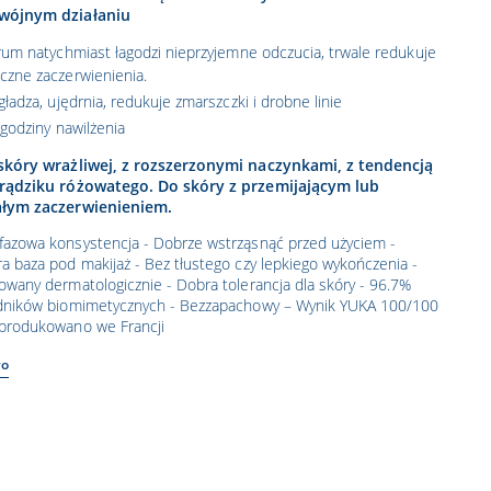
wójnym działaniu
um natychmiast łagodzi nieprzyjemne odczucia, trwale redukuje
czne zaczerwienienia.
ładza, ujędrnia, redukuje zmarszczki i drobne linie
godziny nawilżenia
skóry wrażliwej, z rozszerzonymi naczynkami, z tendencją
rądziku różowatego. Do skóry z przemijającym lub
ałym zaczerwienieniem.
azowa konsystencja - Dobrze wstrząsnąć przed użyciem -
a baza pod makijaż - Bez tłustego czy lepkiego wykończenia -
owany dermatologicznie - Dobra tolerancja dla skóry - 96.7%
dników biomimetycznych - Bezzapachowy – Wynik YUKA 100/100
produkowano we Francji
ło