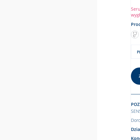
Seru
wyg
Prod
P
POZ
SEN
Doro
Dzia
Konc