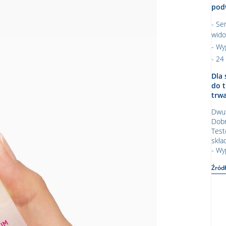
pod
Ser
wido
Wyg
24 
Dla 
do t
trw
Dwuf
Dobr
Test
skła
- Wy
Źród