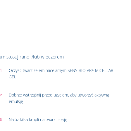
um stosuj rano i/lub wieczorem
Oczyść twarz żelem micelarnym SENSIBIO AR+ MICELLAR
 1
GEL
Dobrze wstrząśnij przed użyciem, aby utworzyć aktywną
 2
emulsję
Nałóż kilka kropli na twarz i szyję
 3