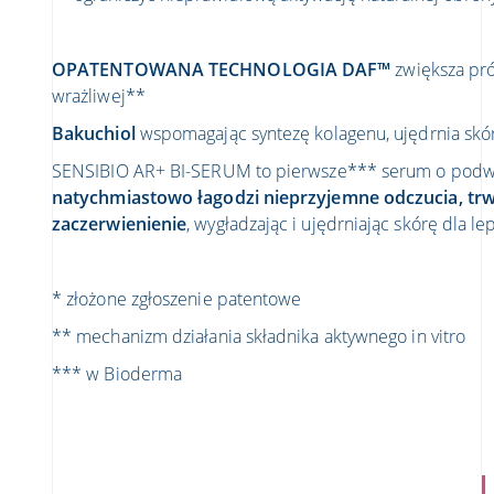
OPATENTOWANA TECHNOLOGIA DAF™
zwiększa pró
wrażliwej**
Bakuchiol
wspomagając syntezę kolagenu, ujędrnia skór
SENSIBIO AR+ BI-SERUM to pierwsze*** serum o podwó
natychmiastowo łagodzi nieprzyjemne odczucia, trw
zaczerwienienie
, wygładzając i ujędrniając skórę dla lep
* złożone zgłoszenie patentowe
** mechanizm działania składnika aktywnego in vitro
*** w Bioderma