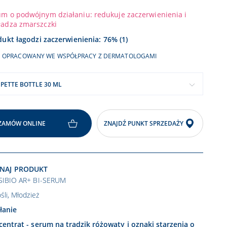
m o podwójnym działaniu: redukuje zaczerwienienia i
ładza zmarszczki
ukt łagodzi zaczerwienienia: 76% (1)
OPRACOWANY WE WSPÓŁPRACY Z DERMATOLOGAMI
IPETTE BOTTLE 30 ML
ZAMÓW ONLINE
ZNAJDŹ PUNKT SPRZEDAŻY
NAJ PRODUKT
SIBIO AR+ BI-SERUM
śli, Młodzież
łanie
entrat - serum na trądzik różowaty i oznaki starzenia o