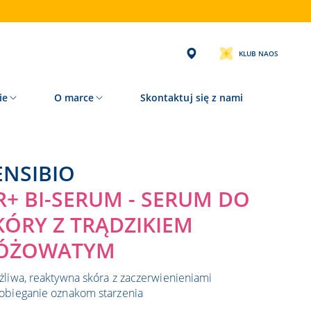
KLUB NAOS
ie
O marce
Skontaktuj się z nami
SENSIBIO
R+ BI-SERUM - SERUM DO
KÓRY Z TRĄDZIKIEM
ÓŻOWATYM
żliwa, reaktywna skóra z zaczerwienieniami
obieganie oznakom starzenia