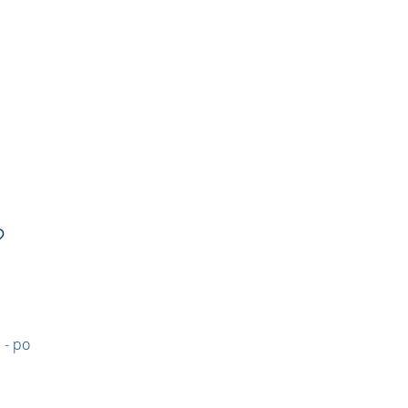
?
 - po