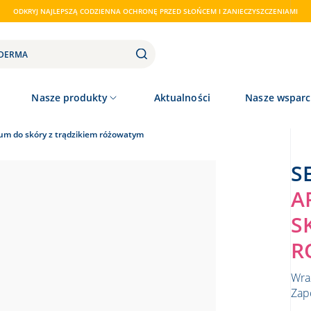
ODKRYJ NAJLEPSZĄ CODZIENNA OCHRONĘ PRZED SŁOŃCEM I ZANIECZYSZCZENIAMI
Nasze produkty
Aktualności
Nasze wsparc
um do skóry z trądzikiem różowatym
A
S
R
Wra
Zap