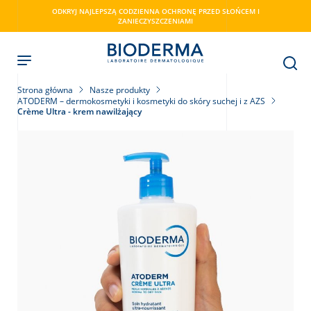
Skip
ODKRYJ NAJLEPSZĄ CODZIENNA OCHRONĘ PRZED SŁOŃCEM I
to
ZANIECZYSZCZENIAMI
main
content
Strona główna
Nasze produkty
ATODERM – dermokosmetyki i kosmetyki do skóry suchej i z AZS
Crème Ultra - krem nawilżający
ry