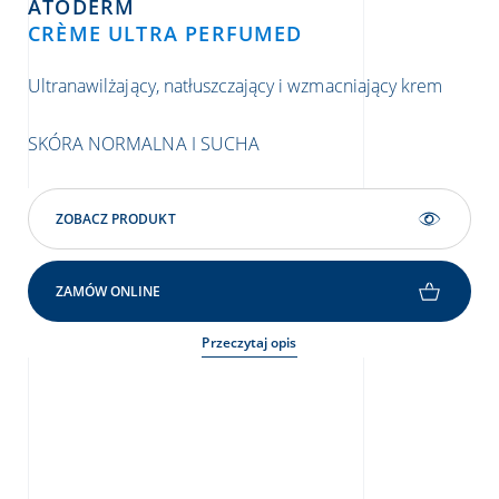
ATODERM
CRÈME ULTRA PERFUMED
IN
E
Ultranawilżający, natłuszczający i wzmacniający krem
Ult
suc
SKÓRA NORMALNA I SUCHA
SK
ZOBACZ PRODUKT
ZAMÓW ONLINE
Przeczytaj opis